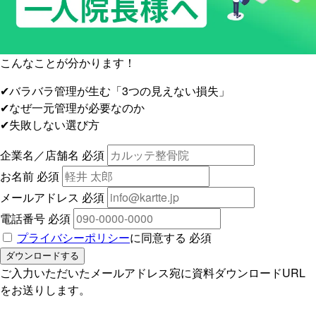
こんなことが分かります！
✔
バラバラ管理が生む「3つの見えない損失」
✔
なぜ一元管理が必要なのか
✔
失敗しない選び方
企業名／店舗名
必須
お名前
必須
メールアドレス
必須
電話番号
必須
プライバシーポリシー
に同意する
必須
ダウンロードする
ご入力いただいたメールアドレス宛に資料ダウンロードURL
をお送りします。