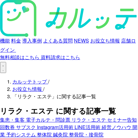
機能
料金
導入事例
よくある質問
NEWS
お役立ち情報
店舗ロ
グイン
無料相談はこちら
資料請求はこちら
カルッテトップ
/
お役立ち情報
/
「リラク・エステ」に関する記事一覧
リラク・エステ
に関する記事一覧
集患・集客
電子カルテ・問診票
リラク・エステ
セミナー告知
回数券
サブスク
Instagram活用術
LINE活用術
経営ノウハウ
開
業
予約システム
整体院
鍼灸院
整骨院・接骨院