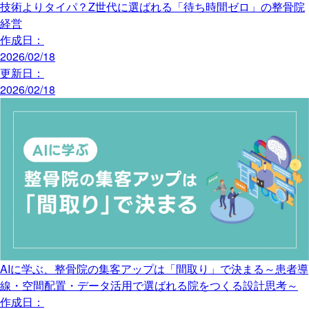
技術よりタイパ？Z世代に選ばれる「待ち時間ゼロ」の整骨院
経営
作成日：
2026/02/18
更新日：
2026/02/18
AIに学ぶ、整骨院の集客アップは「間取り」で決まる～患者導
線・空間配置・データ活用で選ばれる院をつくる設計思考～
作成日：