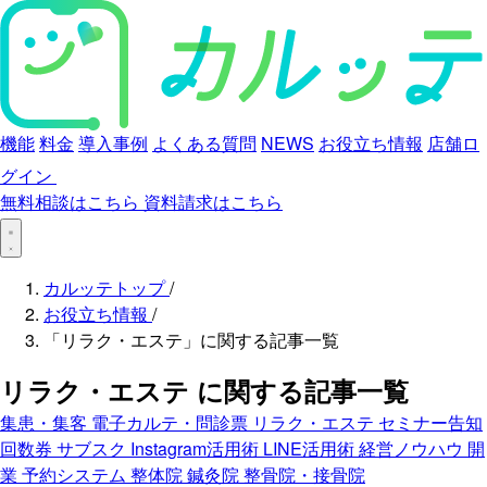
機能
料金
導入事例
よくある質問
NEWS
お役立ち情報
店舗ロ
グイン
無料相談はこちら
資料請求はこちら
カルッテトップ
/
お役立ち情報
/
「リラク・エステ」に関する記事一覧
リラク・エステ
に関する記事一覧
集患・集客
電子カルテ・問診票
リラク・エステ
セミナー告知
回数券
サブスク
Instagram活用術
LINE活用術
経営ノウハウ
開
業
予約システム
整体院
鍼灸院
整骨院・接骨院